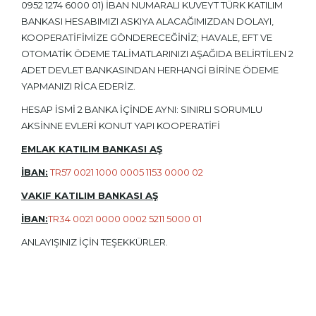
0952 1274 6000 01) İBAN NUMARALI KUVEYT TÜRK KATILIM
BANKASI HESABIMIZI ASKIYA ALACAĞIMIZDAN DOLAYI,
KOOPERATİFİMİZE GÖNDERECEĞİNİZ; HAVALE, EFT VE
OTOMATİK ÖDEME TALİMATLARINIZI AŞAĞIDA BELİRTİLEN 2
ADET DEVLET BANKASINDAN HERHANGİ BİRİNE ÖDEME
YAPMANIZI RİCA EDERİZ.
HESAP İSMİ 2 BANKA İÇİNDE AYNI: SINIRLI SORUMLU
AKSİNNE EVLERİ KONUT YAPI KOOPERATİFİ
EMLAK KATILIM BANKASI AŞ
İBAN:
TR57 0021 1000 0005 1153 0000 02
VAKIF KATILIM BANKASI AŞ
İBAN:
TR34 0021 0000 0002 5211 5000 01
ANLAYIŞINIZ İÇİN TEŞEKKÜRLER.